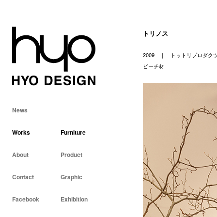
トリノス
2009 ｜ トットリプロ
ビーチ材
News
Works
Furniture
About
Product
Contact
Graphic
Facebook
Exhibition