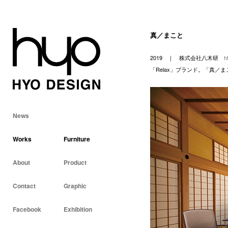
真／まこと
2019 ｜
株式会社八木研
h
「Relax」ブランド。「真／
News
Works
Furniture
About
Product
Contact
Graphic
Facebook
Exhibition