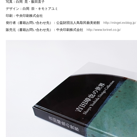
写真：白岡 晃・飯田直子
デザイン：白岡 崇・キモトアユミ
印刷：中央印刷株式会社
発行者（書籍お問い合わせ先）：公益財団法人鳥取民藝美術館
http://mingei.exblog.jp/
販売元（書籍お問い合わせ先）：中央印刷株式会社
http://www.torinet.co.jp/